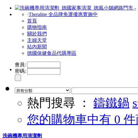
·
Theraline 全品牌免運優惠實施中
首頁
購物指南
關於我們
主婦天堂
站內新聞
德國保健食品代購專區
會員:
密碼:
熱門搜尋 ：
鑄鐵鍋
s
您的購物車中有 0 件
洗碗機專用清潔劑