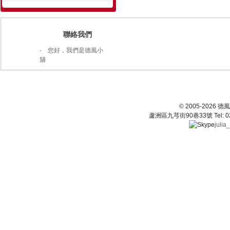
聯絡我們
·
您好，我們是德風小
舖
© 2005-202
蘆洲區九芎街90巷33號 Tel: 02-22
julia