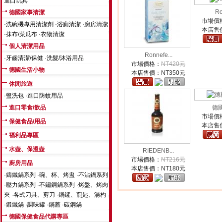
進口玩具
Ro
德國家事清潔
市場價
·
洗碗機專用清潔劑
·
浴廁清潔
·
廚房清潔
本店售
·
抹布/菜瓜布
·
衣物清潔
個人清潔用品
Ronnefe...
·
牙齒清潔/保健
·
洗髮/沐浴用品
市場價格：
NT420元
德國生活小物
本店售價：
NT350元
休閒旅遊
·
盥洗包
·
進口防蚊用品
進口零食/飲品
德國F
市場價
保健食品/用品
本店售
福利品專區
水壺、保溫壺
RIEDENB...
市場價格：
NT216元
廚房用品
本店售價：
NT180元
·
鑄鐵鍋系列
·
碗、杯、烤盅
·
不沾鍋系列
·
壓力鍋系列
·
不鏽鋼鍋系列
·
烤盤、烤肉
夾
·
各式刀具、剪刀
·
鍋鏟、煎匙、湯杓
·
鍛鐵鍋
·
調味罐
·
鍋蓋
·
碳鋼鍋
德國保健食品代購專區