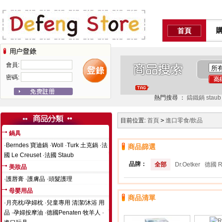
首頁
會員:
密碼:
熱門搜尋 ：
鑄鐵鍋
staub
目前位置:
首頁
>
進口零食/飲品
鍋具
·
Berndes 寶迪鍋
·
Woll
·
Turk 土克鍋
·
法
商品篩選
國 Le Creuset
·
法國 Staub
品牌：
全部
Dr.Oetker
德國 R
美妝品
·
護唇膏
·
護膚品
·
頭髮護理
母嬰用品
商品清單
·
月亮枕/孕婦枕
·
兒童專用 清潔/沐浴 用
品
·
孕婦按摩油
·
德國Penaten 牧羊人
·